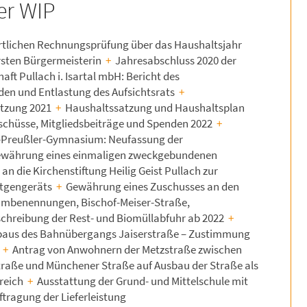
der WIP
rtlichen Rechnungsprüfung über das Haushaltsjahr
rsten Bürgermeisterin
+
Jahresabschluss 2020 der
t Pullach i. Isartal mbH: Bericht des
den und Entlastung des Aufsichtsrats
+
tzung 2021
+
Haushaltssatzung und Haushaltsplan
chüsse, Mitgliedsbeiträge und Spenden 2022
+
-Preußler-Gymnasium: Neufassung der
währung eines einmaligen zweckgebundenen
an die Kirchenstiftung Heilig Geist Pullach zur
ntgengeräts
+
Gewährung eines Zuschusses an den
mbenennungen, Bischof-Meiser-Straße,
chreibung der Rest- und Biomüllabfuhr ab 2022
+
us des Bahnübergangs Jaiserstraße – Zustimmung
n
+
Antrag von Anwohnern der Metzstraße zwischen
raße und Münchener Straße auf Ausbau der Straße als
reich
+
Ausstattung der Grund- und Mittelschule mit
ftragung der Lieferleistung