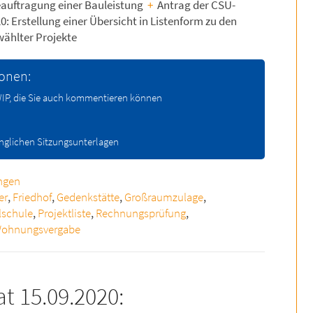
auftragung einer Bauleistung
+
Antrag der CSU-
0: Erstellung einer Übersicht in Listenform zu den
ählter Projekte
ionen:
 WIP, die Sie auch kommentieren können
änglichen Sitzungsunterlagen
ngen
er
,
Friedhof
,
Gedenkstätte
,
Großraumzulage
,
lschule
,
Projektliste
,
Rechnungsprüfung
,
ohnungsvergabe
t 15.09.2020: