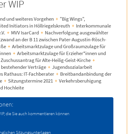
der WIP
and und weiteres Vorgehen
+
"Big Wings",
ted Initiators in Höllriegelskreuth
+
Interkommunale
.V.
+
MVV IsarCard
+
Nachverfolgung ausgewählter
zwand an der B 11 zwischen Pater-Augustin-Rösch-
aße
+
Arbeitsmarktzulage und Großraumzulage für
*innen
+
Arbeitsmarktzulage für Erzieher*innen und
Zuschussantrag für Alte-Heilig-Geist-Kirche
+
 bestehender Verträge
+
Jugendsozialarbeit
es Rathaus: IT-Fachberater
+
Breitbandanbindung der
le
+
Sitzungstermine 2021
+
Verkehrsberuhigung
nd Hochleite
ionen:
 WIP, die Sie auch kommentieren können
änglichen Sitzungsunterlagen