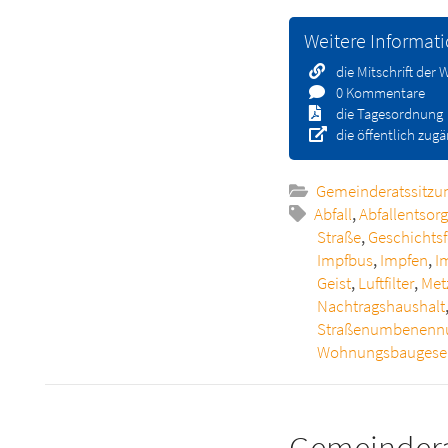
Weitere Informat
die Mitschrift der
0 Kommentare
die Tagesordnung
die öffentlich zug
Gemeinderatssitzu
Abfall
,
Abfallentsor
Straße
,
Geschichts
Impfbus
,
Impfen
,
I
Geist
,
Luftfilter
,
Met
Nachtragshaushalt
Straßenumbenenn
Wohnungsbaugesel