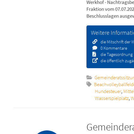
Werkhof - Nachtragsbe
Fraktion vom 07.07.202
Beschlusslagen ausgew
Weitere Informat
die Mitschrift der
0 Kommentare
die Tagesordnung
die öffentlich zug
Gemeinderatssitzu
Beachvolleyballfeld
Hundesteuer
,
Mitte
Wasserspielplatz
,
W
Gemeindera