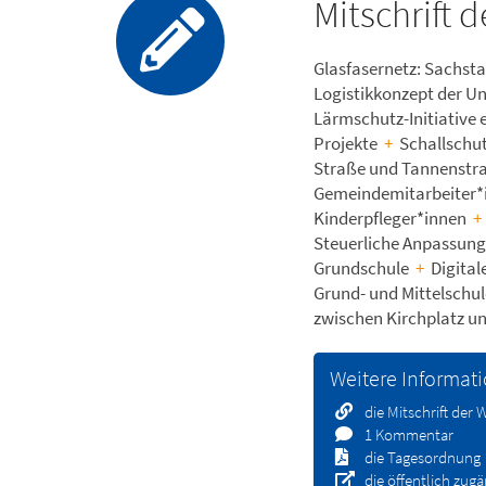
Mitschrift 
Glasfasernetz: Sachst
Logistikkonzept der Uni
Lärmschutz-Initiative e
Projekte
+
Schallschut
Straße und Tannenstr
Gemeindemitarbeiter
Kinderpfleger*innen
+
Steuerliche Anpassung
Grundschule
+
Digital
Grund- und Mittelschu
zwischen Kirchplatz u
Weitere Informat
die Mitschrift der
1 Kommentar
die Tagesordnung
die öffentlich zug