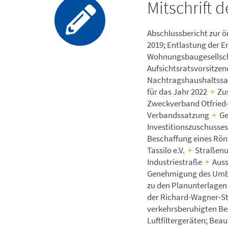
Mitschrift 
Abschlussbericht zur ö
2019; Entlastung der E
Wohnungsbaugesellschaf
Aufsichtsratsvorsitzen
Nachtragshaushaltssa
für das Jahr 2022
+
Zus
Zweckverband Otfried
Verbandssatzung
+
Ge
Investitionszuschusses 
Beschaffung eines Rö
Tassilo e.V.
+
Straßenu
Industriestraße
+
Auss
Genehmigung des Umba
zu den Planunterlage
der Richard-Wagner-St
verkehrsberuhigten Be
Luftfiltergeräten; Beau