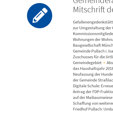
Gemeindera
Mitschrift 
Gefallenengedenkstätt
zur Umgestaltung der
Kommissionsmitglied
Wohnungen der Wohnung
Baugesellschaft Mün
Gemeinde Pullach i. Is
Zuschusses für die ör
Gemeindegebiet
+
Abs
das Haushaltsjahr 2018
Neufassung der Hunde
der Gemeinde Straßlac
Digitale Schule: Erneue
Antrag der FDP-Fraktio
auf der Maibaumwies
Schaffung von weiteren
Friedhof Pullach: Umb