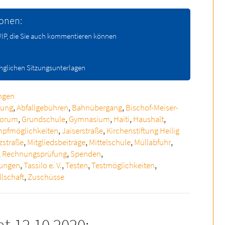
ionen:
 WIP, die Sie auch kommentieren können
änglichen Sitzungsunterlagen
ngen
gung
,
Abfallgebühren
,
Bahnübergang
,
Bischof-Meiser-
forum
,
Grundschule
,
Gymnasium
,
Haiti
,
Haushalt
,
mpfmöglichkeiten
,
Jaiserstraße
,
Kirchenstiftung Heilig
zstraße
,
Mitgliedsbeiträge
,
Mittelschule
,
Müllabfuhr
,
,
Rechnungsprüfung
,
Spenden
,
ungen
,
Tassilo e. V.
,
Testen
,
Testmöglichkeiten
,
lschaft
,
Zuschüsse