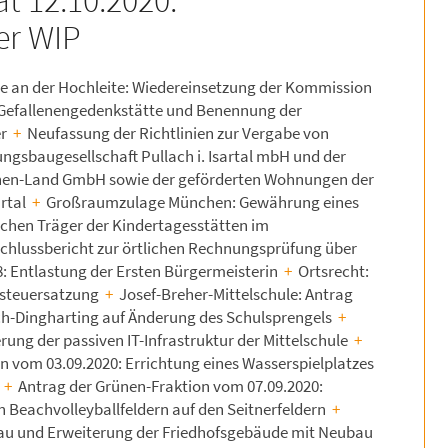
t 12.10.2020:
der WIP
e an der Hochleite: Wiedereinsetzung der Kommission
 Gefallenengedenkstätte und Benennung der
er
+
Neufassung der Richtlinien zur Vergabe von
sbaugesellschaft Pullach i. Isartal mbH und der
chen-Land GmbH sowie der geförderten Wohnungen der
artal
+
Großraumzulage München: Gewährung eines
tlichen Träger der Kindertagesstätten im
chlussbericht zur örtlichen Rechnungsprüfung über
: Entlastung der Ersten Bürgermeisterin
+
Ortsrecht:
steuersatzung
+
Josef-Breher-Mittelschule: Antrag
h-Dingharting auf Änderung des Schulsprengels
+
rung der passiven IT-Infrastruktur der Mittelschule
+
n vom 03.09.2020: Errichtung eines Wasserspielplatzes
e
+
Antrag der Grünen-Fraktion vom 07.09.2020:
 Beachvolleyballfeldern auf den Seitnerfeldern
+
au und Erweiterung der Friedhofsgebäude mit Neubau