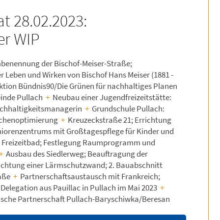
t 28.02.2023:
der WIP
Umbenennung der Bischof-Meiser-Straße;
er Leben und Wirken von Bischof Hans Meiser (1881 -
tion Bündnis90/Die Grünen für nachhaltiges Planen
inde Pullach
+
Neubau einer Jugendfreizeitstätte:
achhaltigkeitsmanagerin
+
Grundschule Pullach:
ächenoptimierung
+
Kreuzeckstraße 21; Errichtung
niorenzentrums mit Großtagespflege für Kinder und
Freizeitbad; Festlegung Raumprogramm und
+
Ausbau des Siedlerweg; Beauftragung der
ichtung einer Lärmschutzwand; 2. Bauabschnitt
raße
+
Partnerschaftsaustausch mit Frankreich;
Delegation aus Pauillac in Pullach im Mai 2023
+
inische Partnerschaft Pullach-Baryschiwka/Beresan