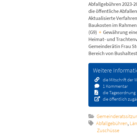
Abfallgebühren 2023-2
die öffentliche Abfalle
Aktualisierte Verfahr
Baukosten im Rahmen 
(G9)
+
Gewährung eine
Heimat- und Trachtenv
Gemeinderätin Frau St
Bereich von Bushaltest
Weitere Informat
die Mitschrift der
1 Kommentar
die Tagesordnung
die öffentlich zug
Gemeinderatssitzu
Abfallgebühren
,
Lä
Zuschüsse