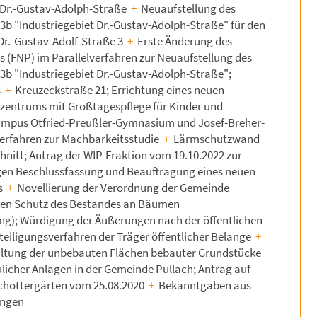
 Dr.-Gustav-Adolph-Straße
+
Neuaufstellung des
3b "Industriegebiet Dr.-Gustav-Adolph-Straße" für den
Dr.-Gustav-Adolf-Straße 3
+
Erste Änderung des
 (FNP) im Parallelverfahren zur Neuaufstellung des
3b "Industriegebiet Dr.-Gustav-Adolph-Straße";
s
+
Kreuzeckstraße 21; Errichtung eines neuen
nzentrums mit Großtagespflege für Kinder und
mpus Otfried-Preußler-Gymnasium und Josef-Breher-
verfahren zur Machbarkeitsstudie
+
Lärmschutzwand
chnitt; Antrag der WIP-Fraktion vom 19.10.2022 zur
gen Beschlussfassung und Beauftragung eines neuen
s
+
Novellierung der Verordnung der Gemeinde
r den Schutz des Bestandes an Bäumen
g); Würdigung der Äußerungen nach der öffentlichen
eiligungsverfahren der Träger öffentlicher Belange
+
altung der unbebauten Flächen bebauter Grundstücke
licher Anlagen in der Gemeinde Pullach; Antrag auf
Schottergärten vom 25.08.2020
+
Bekanntgaben aus
ungen