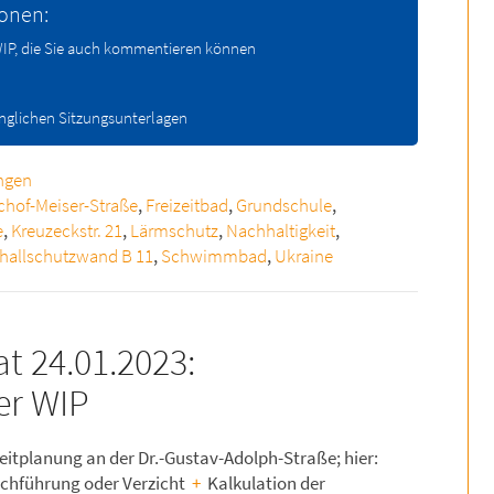
ionen:
 WIP, die Sie auch kommentieren können
änglichen Sitzungsunterlagen
ngen
chof-Meiser-Straße
,
Freizeitbad
,
Grundschule
,
e
,
Kreuzeckstr. 21
,
Lärmschutz
,
Nachhaltigkeit
,
hallschutzwand B 11
,
Schwimmbad
,
Ukraine
t 24.01.2023:
der WIP
itplanung an der Dr.-Gustav-Adolph-Straße; hier:
chführung oder Verzicht
+
Kalkulation der