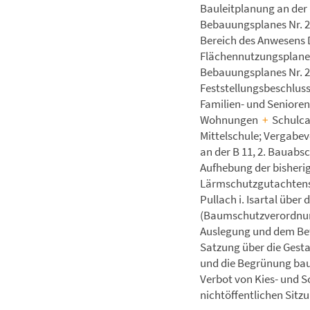
Bauleitplanung an der
Bebauungsplanes Nr. 2
Bereich des Anwesens 
Flächennutzungsplanes
Bebauungsplanes Nr. 2
Feststellungsbeschlus
Familien- und Seniore
Wohnungen
+
Schulca
Mittelschule; Vergabe
an der B 11, 2. Bauabs
Aufhebung der bisheri
Lärmschutzgutachten
Pullach i. Isartal übe
(Baumschutzverordnun
Auslegung und dem Bet
Satzung über die Gest
und die Begrünung bau
Verbot von Kies- und 
nichtöffentlichen Sitz