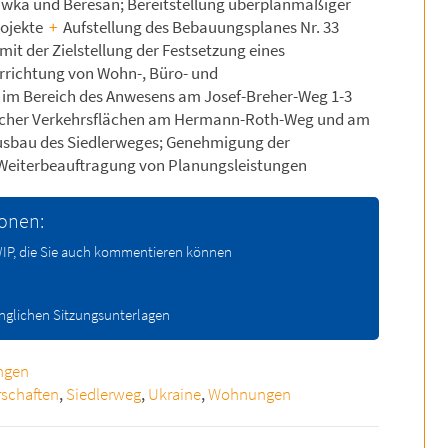
iwka und Beresan; Bereitstellung überplanmäßiger
rojekte
+
Aufstellung des Bebauungsplanes Nr. 33
 mit der Zielstellung der Festsetzung eines
Errichtung von Wohn-, Büro- und
im Bereich des Anwesens am Josef-Breher-Weg 1-3
tlicher Verkehrsflächen am Hermann-Roth-Weg und am
sbau des Siedlerweges; Genehmigung der
Weiterbeauftragung von Planungsleistungen
ionen:
 WIP, die Sie auch kommentieren können
änglichen Sitzungsunterlagen
ngen
rschaften
,
Siedlerweg
,
Ukraine
,
Wohnungen