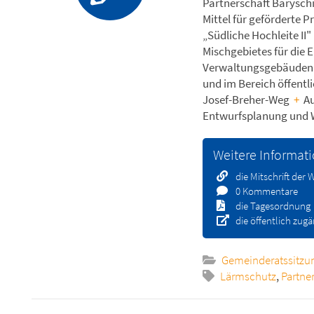
Partnerschaft Barysch
Mittel für geförderte P
„Südliche Hochleite II"
Mischgebietes für die 
Verwaltungsgebäuden 
und im Bereich öffen
Josef-Breher-Weg
+
Au
Entwurfsplanung und 
Weitere Informat
die Mitschrift der
0 Kommentare
die Tagesordnung
die öffentlich zug
Gemeinderatssitzu
Lärmschutz
,
Partne