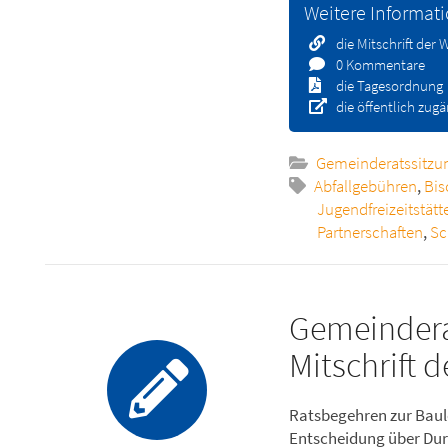
Weitere Informat
die Mitschrift der
0 Kommentare
die Tagesordnung
die öffentlich zug
Gemeinderatssitzu
Abfallgebühren
,
Bis
Jugendfreizeitstätt
Partnerschaften
,
Sc
Gemeindera
Mitschrift 
Ratsbegehren zur Baule
Entscheidung über Dur