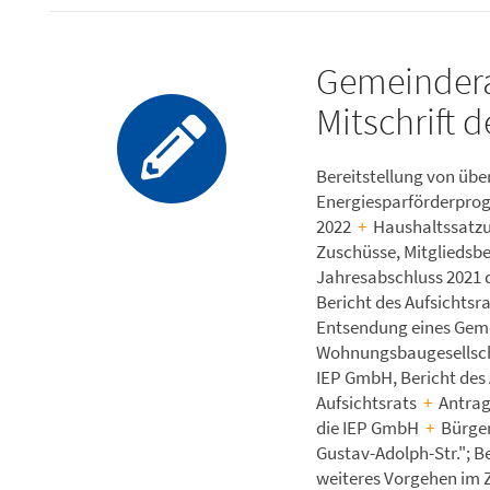
Gemeindera
Mitschrift 
Bereitstellung von übe
Energiesparförderpro
2022
+
Haushaltssatzun
Zuschüsse, Mitgliedsb
Jahresabschluss 2021 d
Bericht des Aufsichtsr
Entsendung eines Geme
Wohnungsbaugesellscha
IEP GmbH, Bericht des
Aufsichtsrats
+
Antrag
die IEP GmbH
+
Bürger
Gustav-Adolph-Str."; B
weiteres Vorgehen im