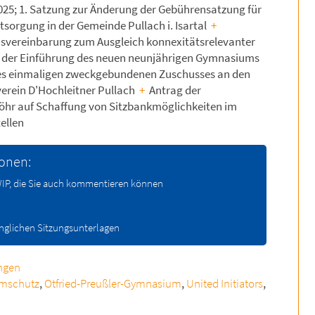
025; 1. Satzung zur Änderung der Gebührensatzung für
ntsorgung in der Gemeinde Pullach i. Isartal
+
ensvereinbarung zum Ausgleich konnexitätsrelevanter
der Einführung des neuen neunjährigen Gymnasiums
s einmaligen zweckgebundenen Zuschusses an den
erein D'Hochleitner Pullach
+
Antrag der
öhr auf Schaffung von Sitzbankmöglichkeiten im
ellen
ionen:
 WIP, die Sie auch kommentieren können
änglichen Sitzungsunterlagen
ngen
rmschutz
,
Otfried-Preußler-Gymnasium
,
United Initiators
,