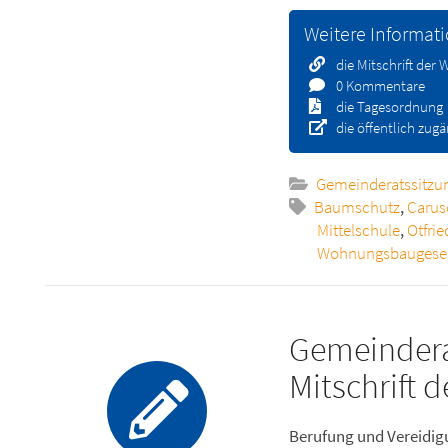
Weitere Informat
die Mitschrift der
0 Kommentare
die Tagesordnung
die öffentlich zug
Gemeinderatssitzu
Baumschutz
,
Caru
Mittelschule
,
Otfri
Wohnungsbaugesel
Gemeindera
Mitschrift 
Berufung und Vereidi