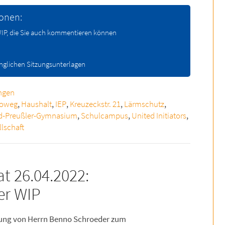
ionen:
 WIP, die Sie auch kommentieren können
änglichen Sitzungsunterlagen
ngen
soweg
,
Haushalt
,
IEP
,
Kreuzeckstr. 21
,
Lärmschutz
,
ed-Preußler-Gymnasium
,
Schulcampus
,
United Initiators
,
lschaft
t 26.04.2022:
der WIP
gung von Herrn Benno Schroeder zum