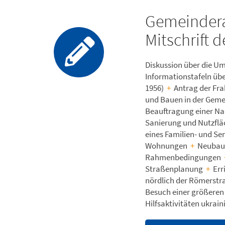
Gemeindera
Mitschrift 
Diskussion über die 
Informationstafeln üb
1956)
+
Antrag der Frak
und Bauen in der Geme
Beauftragung einer N
Sanierung und Nutzfl
eines Familien- und Se
Wohnungen
+
Neubau 
Rahmenbedingungen
Straßenplanung
+
Err
nördlich der Römerst
Besuch einer größeren 
Hilfsaktivitäten ukra