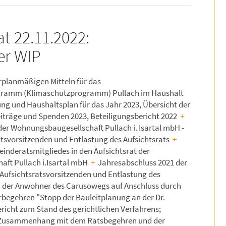
t 22.11.2022:
der WIP
rplanmäßigen Mitteln für das
gramm (Klimaschutzprogramm) Pullach im Haushalt
g und Haushaltsplan für das Jahr 2023, Übersicht der
eiträge und Spenden 2023, Beteiligungsbericht 2022
+
er Wohnungsbaugesellschaft Pullach i. Isartal mbH -
atsvorsitzenden und Entlastung des Aufsichtsrats
+
inderatsmitgliedes in den Aufsichtsrat der
ft Pullach i.Isartal mbH
+
Jahresabschluss 2021 der
 Aufsichtsratsvorsitzenden und Entlastung des
 der Anwohner des Carusowegs auf Anschluss durch
begehren "Stopp der Bauleitplanung an der Dr.-
ericht zum Stand des gerichtlichen Verfahrens;
 Zusammenhang mit dem Ratsbegehren und der