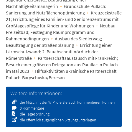
Nachhaltigkeitsmanagerin
+
Grundschule Pullach:
Sanierung und Nutzflächenoptimierung
+
Kreuzeckstraße
21; Errichtung eines Familien- und Seniorenzentrums mit
Großtagespflege für Kinder und Wohnungen
+
Neubau
Freizeitbad; Festlegung Raumprogramm und
Rahmenbedingungen
+
Ausbau des Siedlerweg;
Beauftragung der Straßenplanung
+
Errichtung einer
Lärmschutzwand; 2. Bauabschnitt nördlich der
Römerstraße
+
Partnerschaftsaustausch mit Frankreich;
Besuch einer größeren Delegation aus Pauillac in Pullach
im Mai 2023
+
Hilfsaktivitäten ukrainische Partnerschaft
Pullach-Baryschiwka/Beresan
Weitere Informationen:
die Mitschrift der WIP, die Sie auch kommentieren können
0 Kommentare
die Tagesordnung
die öffentlich zugänglichen Sitzungsunterlagen