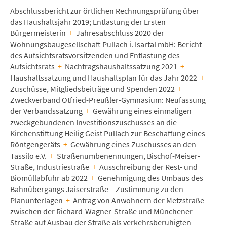
Abschlussbericht zur örtlichen Rechnungsprüfung über
das Haushaltsjahr 2019; Entlastung der Ersten
Bürgermeisterin
+
Jahresabschluss 2020 der
Wohnungsbaugesellschaft Pullach i. Isartal mbH: Bericht
des Aufsichtsratsvorsitzenden und Entlastung des
Aufsichtsrats
+
Nachtragshaushaltssatzung 2021
+
Haushaltssatzung und Haushaltsplan für das Jahr 2022
+
Zuschüsse, Mitgliedsbeiträge und Spenden 2022
+
Zweckverband Otfried-Preußler-Gymnasium: Neufassung
der Verbandssatzung
+
Gewährung eines einmaligen
zweckgebundenen Investitionszuschusses an die
Kirchenstiftung Heilig Geist Pullach zur Beschaffung eines
Röntgengeräts
+
Gewährung eines Zuschusses an den
Tassilo e.V.
+
Straßenumbenennungen, Bischof-Meiser-
Straße, Industriestraße
+
Ausschreibung der Rest- und
Biomüllabfuhr ab 2022
+
Genehmigung des Umbaus des
Bahnübergangs Jaiserstraße – Zustimmung zu den
Planunterlagen
+
Antrag von Anwohnern der Metzstraße
zwischen der Richard-Wagner-Straße und Münchener
Straße auf Ausbau der Straße als verkehrsberuhigten