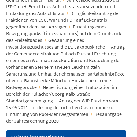
IEP GmbH: Bericht des Aufsichtsratsvorsitzenden und
Entlastung des Aufsichtsrats
+
Dringlichkeitsantrag der
Fraktionen von CSU, WIP und FDP auf Bekenntnis
gegenüber dem Isar-Anzeiger
+
Errichtung eines
Bewegungsparks (Fitnessparcours) auf dem Grundstück
des Freizeitbades
+
Gewährung eines
Investitionszuschusses an die Ev. Jakobuskirche
+
Antrag
der Gemeinderatsfraktion Pullach Plus auf Errichtung
einer neuen Weihnachtsdekoration und Bestückung der
vorhandenen Sterne mit neuen Leuchtmitteln
+
Sanierung und Umbau der ehemaligen Isartalbahnbrücke
über die Bahnstrecke München-Holzkirchen in eine
Radwegbrücke
+
Neuerrichtung einer Trafostation im
Bereich der Pullacher/Georg-Kalb-Straße:
Standortgenehmigung
+
Antrag der WIP-Fraktion vom
25.05.2021: Förderung der örtlichen Gastronomie zur
Einführung von Pool-Mehrwegsystemen
+
Bekanntgabe
der Jahresrechnung 2020