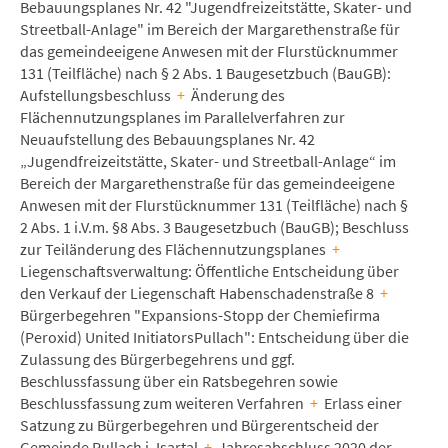
Bebauungsplanes Nr. 42 "Jugendfreizeitstätte, Skater- und
Streetball-Anlage" im Bereich der Margarethenstraße für
das gemeindeeigene Anwesen mit der Flurstücknummer
131 (Teilfläche) nach § 2 Abs. 1 Baugesetzbuch (BauGB):
Aufstellungsbeschluss
+
Änderung des
Flächennutzungsplanes im Parallelverfahren zur
Neuaufstellung des Bebauungsplanes Nr. 42
„Jugendfreizeitstätte, Skater- und Streetball-Anlage“ im
Bereich der Margarethenstraße für das gemeindeeigene
Anwesen mit der Flurstücknummer 131 (Teilfläche) nach §
2 Abs. 1 i.V.m. §8 Abs. 3 Baugesetzbuch (BauGB); Beschluss
zur Teiländerung des Flächennutzungsplanes
+
Liegenschaftsverwaltung: Öffentliche Entscheidung über
den Verkauf der Liegenschaft Habenschadenstraße 8
+
Bürgerbegehren "Expansions-Stopp der Chemiefirma
(Peroxid) United InitiatorsPullach": Entscheidung über die
Zulassung des Bürgerbegehrens und ggf.
Beschlussfassung über ein Ratsbegehren sowie
Beschlussfassung zum weiteren Verfahren
+
Erlass einer
Satzung zu Bürgerbegehren und Bürgerentscheid der
Gemeinde Pullach i. Isartal
+
Jahresabschluss 2020 der