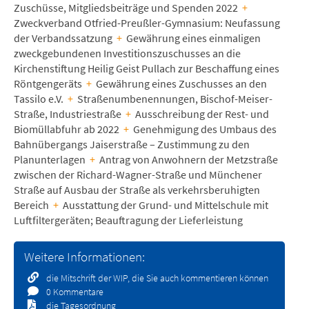
Zuschüsse, Mitgliedsbeiträge und Spenden 2022
+
Zweckverband Otfried-Preußler-Gymnasium: Neufassung
der Verbandssatzung
+
Gewährung eines einmaligen
zweckgebundenen Investitionszuschusses an die
Kirchenstiftung Heilig Geist Pullach zur Beschaffung eines
Röntgengeräts
+
Gewährung eines Zuschusses an den
Tassilo e.V.
+
Straßenumbenennungen, Bischof-Meiser-
Straße, Industriestraße
+
Ausschreibung der Rest- und
Biomüllabfuhr ab 2022
+
Genehmigung des Umbaus des
Bahnübergangs Jaiserstraße – Zustimmung zu den
Planunterlagen
+
Antrag von Anwohnern der Metzstraße
zwischen der Richard-Wagner-Straße und Münchener
Straße auf Ausbau der Straße als verkehrsberuhigten
Bereich
+
Ausstattung der Grund- und Mittelschule mit
Luftfiltergeräten; Beauftragung der Lieferleistung
Weitere Informationen:
die Mitschrift der WIP, die Sie auch kommentieren können
0 Kommentare
die Tagesordnung