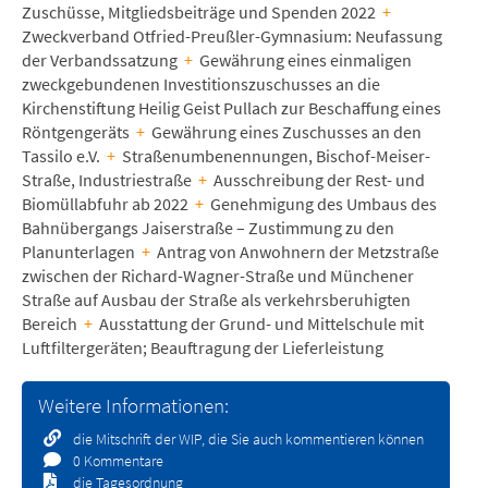
Zuschüsse, Mitgliedsbeiträge und Spenden 2022
+
Zweckverband Otfried-Preußler-Gymnasium: Neufassung
der Verbandssatzung
+
Gewährung eines einmaligen
zweckgebundenen Investitionszuschusses an die
Kirchenstiftung Heilig Geist Pullach zur Beschaffung eines
Röntgengeräts
+
Gewährung eines Zuschusses an den
Tassilo e.V.
+
Straßenumbenennungen, Bischof-Meiser-
Straße, Industriestraße
+
Ausschreibung der Rest- und
Biomüllabfuhr ab 2022
+
Genehmigung des Umbaus des
Bahnübergangs Jaiserstraße – Zustimmung zu den
Planunterlagen
+
Antrag von Anwohnern der Metzstraße
zwischen der Richard-Wagner-Straße und Münchener
Straße auf Ausbau der Straße als verkehrsberuhigten
Bereich
+
Ausstattung der Grund- und Mittelschule mit
Luftfiltergeräten; Beauftragung der Lieferleistung
Weitere Informationen:
die Mitschrift der WIP, die Sie auch kommentieren können
0 Kommentare
die Tagesordnung