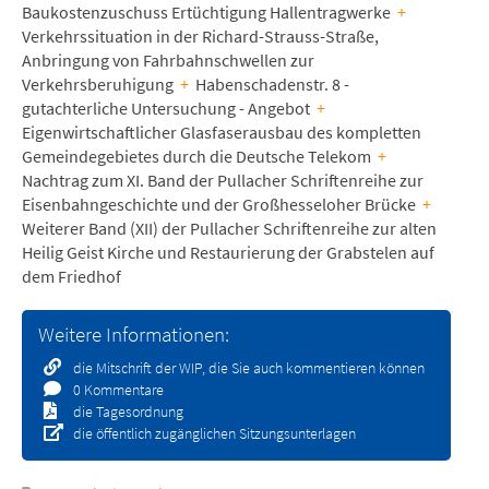
Baukostenzuschuss Ertüchtigung Hallentragwerke
+
Verkehrssituation in der Richard-Strauss-Straße,
Anbringung von Fahrbahnschwellen zur
Verkehrsberuhigung
+
Habenschadenstr. 8 -
gutachterliche Untersuchung - Angebot
+
Eigenwirtschaftlicher Glasfaserausbau des kompletten
Gemeindegebietes durch die Deutsche Telekom
+
Nachtrag zum XI. Band der Pullacher Schriftenreihe zur
Eisenbahngeschichte und der Großhesseloher Brücke
+
Weiterer Band (XII) der Pullacher Schriftenreihe zur alten
Heilig Geist Kirche und Restaurierung der Grabstelen auf
dem Friedhof
Weitere Informationen:
die Mitschrift der WIP, die Sie auch kommentieren können
0 Kommentare
die Tagesordnung
die öffentlich zugänglichen Sitzungsunterlagen