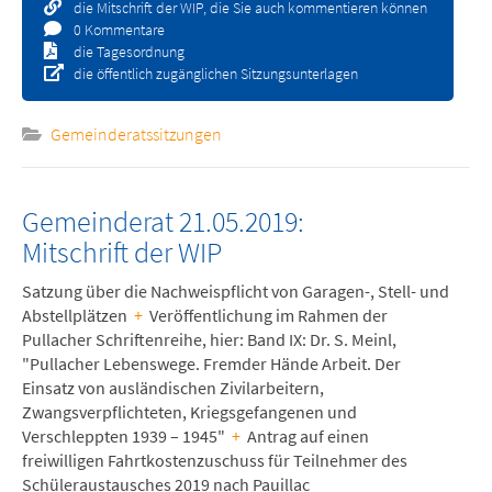
die Mitschrift der WIP, die Sie auch kommentieren können
0 Kommentare
die Tagesordnung
die öffentlich zugänglichen Sitzungsunterlagen
Gemeinderatssitzungen
Gemeinderat 21.05.2019:
Mitschrift der WIP
Satzung über die Nachweispflicht von Garagen-, Stell- und
Abstellplätzen
+
Veröffentlichung im Rahmen der
Pullacher Schriftenreihe, hier: Band IX: Dr. S. Meinl,
"Pullacher Lebenswege. Fremder Hände Arbeit. Der
Einsatz von ausländischen Zivilarbeitern,
Zwangsverpflichteten, Kriegsgefangenen und
Verschleppten 1939 – 1945"
+
Antrag auf einen
freiwilligen Fahrtkostenzuschuss für Teilnehmer des
Schüleraustausches 2019 nach Pauillac