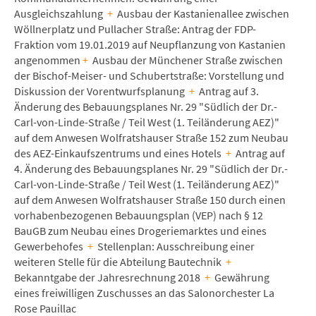
Ausgleichszahlung
+
Ausbau der Kastanienallee zwischen
Wöllnerplatz und Pullacher Straße: Antrag der FDP-
Fraktion vom 19.01.2019 auf Neupflanzung von Kastanien
angenommen
+
Ausbau der Münchener Straße zwischen
der Bischof-Meiser- und Schubertstraße: Vorstellung und
Diskussion der Vorentwurfsplanung
+
Antrag auf 3.
Änderung des Bebauungsplanes Nr. 29 "Südlich der Dr.-
Carl-von-Linde-Straße / Teil West (1. Teiländerung AEZ)"
auf dem Anwesen Wolfratshauser Straße 152 zum Neubau
des AEZ-Einkaufszentrums und eines Hotels
+
Antrag auf
4. Änderung des Bebauungsplanes Nr. 29 "Südlich der Dr.-
Carl-von-Linde-Straße / Teil West (1. Teiländerung AEZ)"
auf dem Anwesen Wolfratshauser Straße 150 durch einen
vorhabenbezogenen Bebauungsplan (VEP) nach § 12
BauGB zum Neubau eines Drogeriemarktes und eines
Gewerbehofes
+
Stellenplan: Ausschreibung einer
weiteren Stelle für die Abteilung Bautechnik
+
Bekanntgabe der Jahresrechnung 2018
+
Gewährung
eines freiwilligen Zuschusses an das Salonorchester La
Rose Pauillac