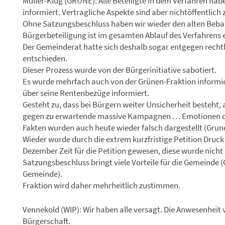
Müller-Klug (GRÜNE): Alle Beteiligte in dem Verfahren hab
informiert. Vertragliche Aspekte sind aber nichtöffentlich
Ohne Satzungsbeschluss haben wir wieder den alten Beba
Bürgerbeteiligung ist im gesamten Ablauf des Verfahrens e
Der Gemeinderat hatte sich deshalb sogar entgegen recht
entschieden.
Dieser Prozess wurde von der Bürgerinitiative sabotiert.
Es wurde mehrfach auch von der Grünen-Fraktion informiert
über seine Rentenbezüge informiert.
Gesteht zu, dass bei Bürgern weiter Unsicherheit besteht
gegen zu erwartende massive Kampagnen … Emotionen do
Fakten wurden auch heute wieder falsch dargestellt (Gr
Wieder wurde durch die extrem kurzfristige Petition Druc
Dezember Zeit für die Petition gewesen, diese wurde nicht
Satzungsbeschluss bringt viele Vorteile für die Gemeinde
Gemeinde).
Fraktion wird daher mehrheitlich zustimmen.
Vennekold (WIP): Wir haben alle versagt. Die Anwesenheit v
Bürgerschaft.