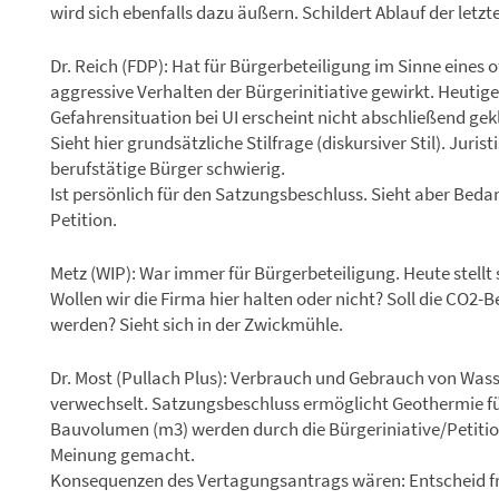
wird sich ebenfalls dazu äußern. Schildert Ablauf der letzt
Dr. Reich (FDP): Hat für Bürgerbeteiligung im Sinne eines
aggressive Verhalten der Bürgerinitiative gewirkt. Heutiger
Gefahrensituation bei UI erscheint nicht abschließend gekl
Sieht hier grundsätzliche Stilfrage (diskursiver Stil). Juristi
berufstätige Bürger schwierig.
Ist persönlich für den Satzungsbeschluss. Sieht aber Bedarf
Petition.
Metz (WIP): War immer für Bürgerbeteiligung. Heute stellt s
Wollen wir die Firma hier halten oder nicht? Soll die CO2-
werden? Sieht sich in der Zwickmühle.
Dr. Most (Pullach Plus): Verbrauch und Gebrauch von Wasse
verwechselt. Satzungsbeschluss ermöglicht Geothermie f
Bauvolumen (m3) werden durch die Bürgeriniative/Petitio
Meinung gemacht.
Konsequenzen des Vertagungsantrags wären: Entscheid fr