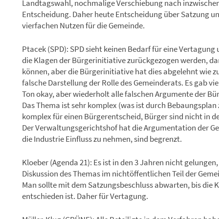
Landtagswahl, nochmalige Verschiebung nach inzwischen d
Entscheidung. Daher heute Entscheidung über Satzung und
vierfachen Nutzen für die Gemeinde.
Ptacek (SPD): SPD sieht keinen Bedarf für eine Vertagun
die Klagen der Bürgerinitiative zurückgezogen werden, dan
können, aber die Bürgerinitiative hat dies abgelehnt wie 
falsche Darstellung der Rolle des Gemeinderats. Es gab vie
Ton okay, aber wiederholt alle falschen Argumente der Bürg
Das Thema ist sehr komplex (was ist durch Bebaungsplan z
komplex für einen Bürgerentscheid, Bürger sind nicht in de
Der Verwaltungsgerichtshof hat die Argumentation der Ge
die Industrie Einfluss zu nehmen, sind begrenzt.
Kloeber (Agenda 21): Es ist in den 3 Jahren nicht gelungen,
Diskussion des Themas im nichtöffentlichen Teil der Geme
Man sollte mit dem Satzungsbeschluss abwarten, bis die 
entschieden ist. Daher für Vertagung.