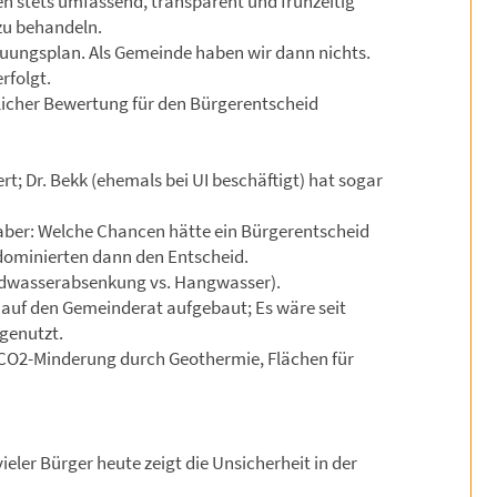
en stets umfassend, transparent und frühzeitig
 zu behandeln.
uungsplan. Als Gemeinde haben wir dann nichts.
rfolgt.
licher Bewertung für den Bürgerentscheid
; Dr. Bekk (ehemals bei UI beschäftigt) hat sogar
, aber: Welche Chancen hätte ein Bürgerentscheid
minierten dann den Entscheid.
undwasserabsenkung vs. Hangwasser).
k auf den Gemeinderat aufgebaut; Es wäre seit
 genutzt.
 (CO2-Minderung durch Geothermie, Flächen für
ieler Bürger heute zeigt die Unsicherheit in der