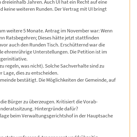
reieinhalb Jahren. Auch UI hat ein Recht auf eine
 keine weiteren Runden. Der Vertrag mit UI bringt
g um weitere 5 Monate. Antrag im November war: Wenn
n Ratsbegehren; Dieses hätte jetzt stattfinden
zuvor auch den Runden Tisch. Erschütternd war die
le ehrenrührige Unterstellungen. Die Petition ist im
erinitiative.
u regeln, was nicht). Solche Sachverhalte sind zu
r Lage, dies zu entscheiden.
meinde bestätigt. Die Möglichkeiten der Gemeinde, auf
 die Bürger zu überzeugen. Kritisiert die Vorab-
inderatssitzung. Hintergründe dafür?
Klage beim Verwaltungsgerichtshof in der Hauptsache