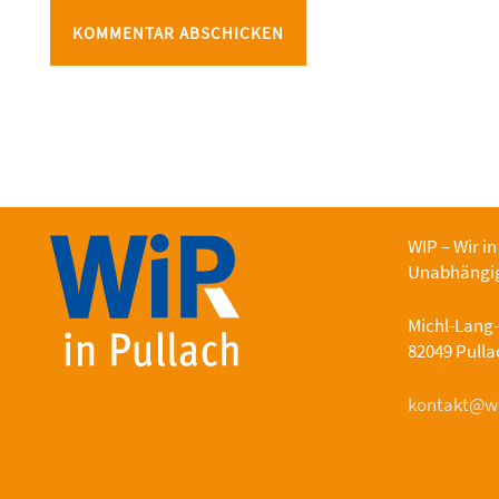
WIP – Wir in
Unabhängig
Michl-Lang
82049 Pullac
kontakt@wi