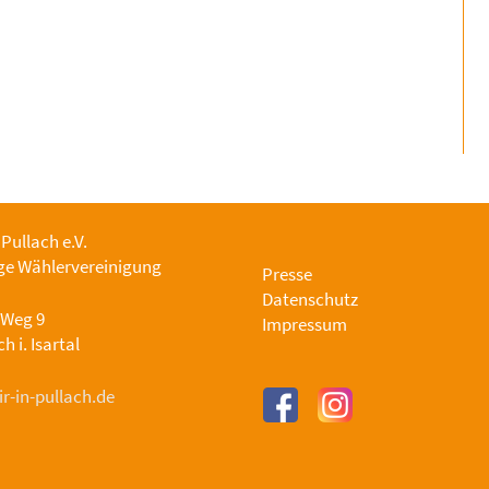
 Pullach e.V.
e Wählervereinigung
Presse
Datenschutz
-Weg 9
Impressum
h i. Isartal
r-in-pullach.de