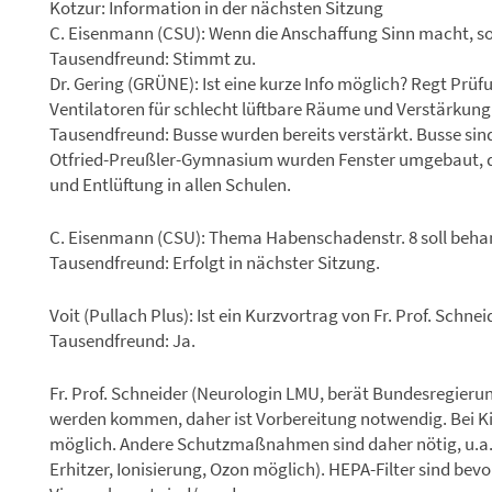
Kotzur: Information in der nächsten Sitzung
C. Eisenmann (CSU): Wenn die Anschaffung Sinn macht, sol
Tausendfreund: Stimmt zu.
Dr. Gering (GRÜNE): Ist eine kurze Info möglich? Regt Pr
Ventilatoren für schlecht lüftbare Räume und Verstärkung 
Tausendfreund: Busse wurden bereits verstärkt. Busse sind
Otfried-Preußler-Gymnasium wurden Fenster umgebaut, dami
und Entlüftung in allen Schulen.
C. Eisenmann (CSU): Thema Habenschadenstr. 8 soll beha
Tausendfreund: Erfolgt in nächster Sitzung.
Voit (Pullach Plus): Ist ein Kurzvortrag von Fr. Prof. Schne
Tausendfreund: Ja.
Fr. Prof. Schneider (Neurologin LMU, berät Bundesregie
werden kommen, daher ist Vorbereitung notwendig. Bei Kin
möglich. Andere Schutzmaßnahmen sind daher nötig, u.a. d
Erhitzer, Ionisierung, Ozon möglich). HEPA-Filter sind bevo