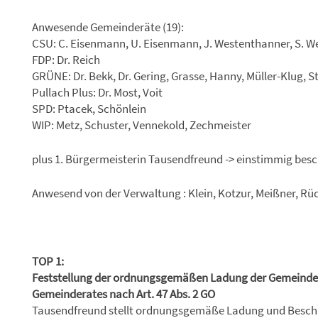
Anwesende Gemeinderäte (19):
CSU: C. Eisenmann, U. Eisenmann, J. Westenthanner, S. 
FDP: Dr. Reich
GRÜNE: Dr. Bekk, Dr. Gering, Grasse, Hanny, Müller-Klug, S
Pullach Plus: Dr. Most, Voit
SPD: Ptacek, Schönlein
WIP: Metz, Schuster, Vennekold, Zechmeister
plus 1. Bürgermeisterin Tausendfreund -> einstimmig besc
Anwesend von der Verwaltung : Klein, Kotzur, Meißner, Rüc
TOP 1:
Feststellung der ordnungsgemäßen Ladung der Gemeindera
Gemeinderates nach Art. 47 Abs. 2 GO
Tausendfreund stellt ordnungsgemäße Ladung und Beschlu