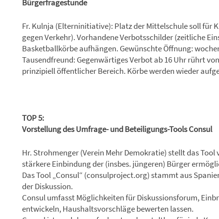
Bürgerfragestunde
Fr. Kulnja (Elterninitiative): Platz der Mittelschule soll 
gegen Verkehr). Vorhandene Verbotsschilder (zeitliche Ei
Basketballkörbe aufhängen. Gewünschte Öffnung: wochen
Tausendfreund: Gegenwärtiges Verbot ab 16 Uhr rührt von
prinzipiell öffentlicher Bereich. Körbe werden wieder auf
TOP 5:
Vorstellung des Umfrage- und Beteiligungs-Tools Consul
Hr. Strohmenger (Verein Mehr Demokratie) stellt das Tool v
stärkere Einbindung der (insbes. jüngeren) Bürger ermögli
Das Tool „Consul“ (consulproject.org) stammt aus Spanien (
der Diskussion.
Consul umfasst Möglichkeiten für Diskussionsforum, Einb
entwickeln, Haushaltsvorschläge bewerten lassen.