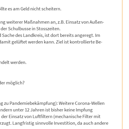
lte es am Geld nicht scheitern.
üfung weiterer Maßnahmen an, z.B. Einsatz von Außen-
der Schulbusse in Stosszeiten.
 Sache des Landkreis, ist dort bereits angeregt. Im
t gelüftet werden kann. Ziel ist kontrollierte Be-
ndelt werden.
ider möglich?
rung zu Pandemiebekämpfung): Weitere Corona-Wellen
dern unter 12 Jahren ist bisher keine Impfung
er Einsatz von Luftfiltern (mechanische Filter mit
rzugt. Langfristig sinnvolle Investition, da auch andere