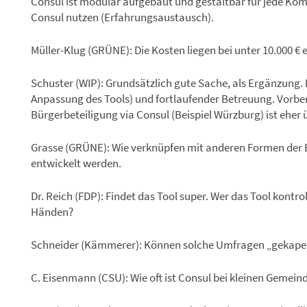
Consul ist modular aufgebaut und gestaltbar für jede 
Consul nutzen (Erfahrungsaustausch).
Müller-Klug (GRÜNE): Die Kosten liegen bei unter 10.000 € e
Schuster (WIP): Grundsätzlich gute Sache, als Ergänzung.
Anpassung des Tools) und fortlaufender Betreuung. Vorber
Bürgerbeteiligung via Consul (Beispiel Würzburg) ist eher
Grasse (GRÜNE): Wie verknüpfen mit anderen Formen der 
entwickelt werden.
Dr. Reich (FDP): Findet das Tool super. Wer das Tool kontro
Händen?
Schneider (Kämmerer): Können solche Umfragen „gekape
C. Eisenmann (CSU): Wie oft ist Consul bei kleinen Gemei