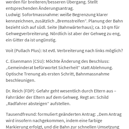
werden für breiteren/besseren Übergang. Stellt
entsprechenden Änderungsantrag.
Ludwig: Sofortmassnahme: weiße Begrenzung klarer
kennzeichnen, zusätzlich „Bremsstreifen“. Planung der Bahn
bezieht sich auf südl. Seite (Bahnwärterhaus); ca. 10 qm für
Gehwegverbreiterung. Nördlich ist aber der Gehweg zu eng,
ein Gitter da ist ungünstig.
Voit (Pullach Plus): Ist evtl. Verbreiterung nach links möglich?
C. Eisenmann (CSU): Möchte Änderung des Beschluss:
„Gemeinderat befürwortet Sicherheit“ statt Ablehnung.
Optische Trenung als ersten Schritt, Bahnmassnahme
beschleunigen.
Dr. Reich (FDP): Gefahr geht wesentlich durch Eltern aus –
Fahrräder der Eltern auf dem Gehweg. Regt an: Schild
„Radfahrer absteigen“ aufstellen.
Tausendfreund: formuliert geänderten Antrag: „Dem Antrag
wird insofern nachgekommen, indem eine farbige
Markierung erfolgt, und die Bahn zur schnellen Umsetzung