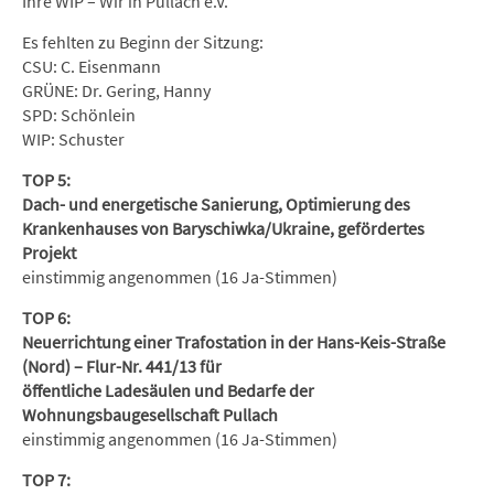
Ihre WIP – Wir in Pullach e.V.
Es fehlten zu Beginn der Sitzung:
CSU: C. Eisenmann
GRÜNE: Dr. Gering, Hanny
SPD: Schönlein
WIP: Schuster
TOP 5:
Dach- und energetische Sanierung, Optimierung des
Krankenhauses von Baryschiwka/Ukraine, gefördertes
Projekt
einstimmig angenommen (16 Ja-Stimmen)
TOP 6:
Neuerrichtung einer Trafostation in der Hans-Keis-Straße
(Nord) – Flur-Nr. 441/13 für
öffentliche Ladesäulen und Bedarfe der
Wohnungsbaugesellschaft Pullach
einstimmig angenommen (16 Ja-Stimmen)
TOP 7: