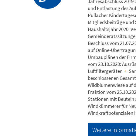
Jahresabschluss 2019 
und Entlastung des Au
Pullacher Kindertage
Mitgliedsbeiträge und
Haushaltsjahr 2020: Ve
Gemeinderatssitzungen
Beschluss vom 21.07.2
auf Online-Übertragun
Umbauplänen der Firma
vom 23.10.2020: Ausrü
Luftfiltergeräten
+
San
beschlossenen Gesam
Wildblumenwiese auf 
Fraktion vom 25.10.202
Stationen mit Beuteln
Windkümmerer für Ne
Windkraftpotenzialen 
Weitere Informat