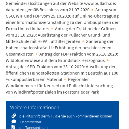
Gemeinderatssitzungen auf der Website www.pullach.de:
Varianten gemäß Beschluss vom 21.07.2020
+
Antrag von
CSU, WIP und FDP vom 25.10.2020 auf Online-Übertragung
einer Informationsveranstaltung zu den Umbauplänen der
Firma United Initiators
+
Antrag der Fraktion der Grünen
vom 23.10.2020: Ausrüstung der Pullacher Grund- und
Mittelschule mit HEPA Luftfiltergeräten
+
Sanierung der
Habenschadenstraße 14: Erhöhung der beschlossenen
Gesamtkosten
+
Antrag der FDP-Fraktion vom 25.10.2020:
Wildblumenwiese auf dem Grundstück Herzoghaus
+
Antrag der SPD-Fraktion vom 25.10.2020: Ausrüstung der
öffentlichen Hundetoiletten-Stationen mit Beuteln aus 100
% kompostierbarem Material
+
Regionaler
Windkümmerer für Neuried und Pullach: Untersuchung
von Windkraftpotenzialen im Forstenrieder Park
Weitere Informationen:
die Mitschrift der WIP, die Sie auch kommentieren können
1 Kommentar
die Tagesordnung