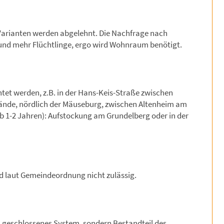
 Varianten werden abgelehnt. Die Nachfrage nach
d mehr Flüchtlinge, ergo wird Wohnraum benötigt.
tet werden, z.B. in der Hans-Keis-Straße zwischen
ände, nördlich der Mäuseburg, zwischen Altenheim am
lb 1-2 Jahren): Aufstockung am Grundelberg oder in der
d laut Gemeindeordnung nicht zulässig.
in geschlossenes System, sondern Bestandteil des