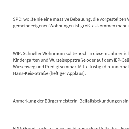
SPD: wollte nie eine massive Bebauung, die vorgestellten
gemeindeeigenen Wohnungen ist groß, es kommen mehr un
WIP: Schneller Wohnraum sollte noch in diesem Jahr errich
Kindergarten und Wurzelseppstraße oder auf dem IEP-Gel
Wiesenweg und Predigtseminar. Mittelfristig (d.h. innerha
Hans-Keis-Straße (heftiger Applaus).
Anmerkung der Bürgermeisterin: Beifallsbekundungen sin
FDP: Grundstücksreserven nicht angreifen; Pullach ist ke