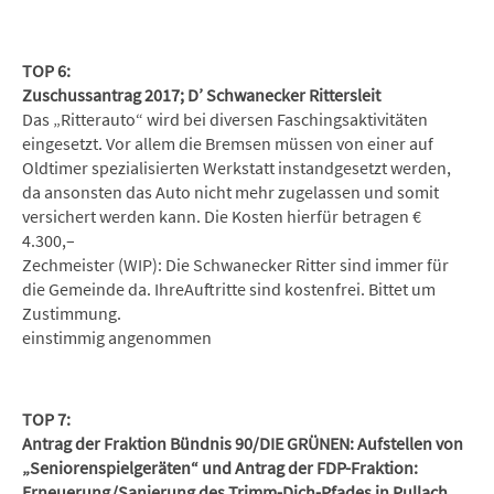
TOP 6:
Zuschussantrag 2017; D’ Schwanecker Rittersleit
Das „Ritterauto“ wird bei diversen Faschingsaktivitäten
eingesetzt. Vor allem die Bremsen müssen von einer auf
Oldtimer spezialisierten Werkstatt instandgesetzt werden,
da ansonsten das Auto nicht mehr zugelassen und somit
versichert werden kann. Die Kosten hierfür betragen €
4.300,–
Zechmeister (WIP): Die Schwanecker Ritter sind immer für
die Gemeinde da. IhreAuftritte sind kostenfrei. Bittet um
Zustimmung.
einstimmig angenommen
TOP 7:
Antrag der Fraktion Bündnis 90/DIE GRÜNEN: Aufstellen von
„Seniorenspielgeräten“ und Antrag der FDP-Fraktion:
Erneuerung/Sanierung des Trimm-Dich-Pfades in Pullach