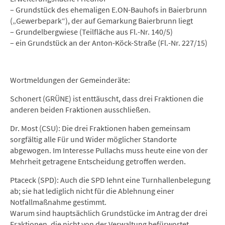
– Grundstück des ehemaligen E.ON-Bauhofs in Baierbrunn
(„Gewerbepark“), der auf Gemarkung Baierbrunn liegt
– Grundelbergwiese (Teilfläche aus Fl.-Nr. 140/5)
– ein Grundstück an der Anton-Köck-Straße (Fl.-Nr. 227/15)
Wortmeldungen der Gemeinderäte:
Schonert (GRÜNE) ist enttäuscht, dass drei Fraktionen die
anderen beiden Fraktionen ausschließen.
Dr. Most (CSU): Die drei Fraktionen haben gemeinsam
sorgfältig alle Für und Wider möglicher Standorte
abgewogen. Im Interesse Pullachs muss heute eine von der
Mehrheit getragene Entscheidung getroffen werden.
Ptaceck (SPD): Auch die SPD lehnt eine Turnhallenbelegung
ab; sie hat lediglich nicht für die Ablehnung einer
Notfallmaßnahme gestimmt.
Warum sind hauptsächlich Grundstücke im Antrag der drei
Fraktionen, die nicht von der Verwaltung befürwortet