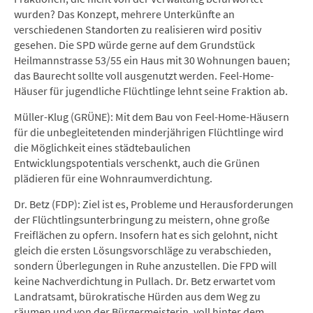
wurden? Das Konzept, mehrere Unterkünfte an
verschiedenen Standorten zu realisieren wird positiv
gesehen. Die SPD würde gerne auf dem Grundstück
Heilmannstrasse 53/55 ein Haus mit 30 Wohnungen bauen;
das Baurecht sollte voll ausgenutzt werden. Feel-Home-
Häuser für jugendliche Flüchtlinge lehnt seine Fraktion ab.
Müller-Klug (GRÜNE): Mit dem Bau von Feel-Home-Häusern
für die unbegleitetenden minderjährigen Flüchtlinge wird
die Möglichkeit eines städtebaulichen
Entwicklungspotentials verschenkt, auch die Grünen
plädieren für eine Wohnraumverdichtung.
Dr. Betz (FDP): Ziel ist es, Probleme und Herausforderungen
der Flüchtlingsunterbringung zu meistern, ohne große
Freiflächen zu opfern. Insofern hat es sich gelohnt, nicht
gleich die ersten Lösungsvorschläge zu verabschieden,
sondern Überlegungen in Ruhe anzustellen. Die FPD will
keine Nachverdichtung in Pullach. Dr. Betz erwartet vom
Landratsamt, bürokratische Hürden aus dem Weg zu
räumen und von der Bürgermeisterin, voll hinter dem