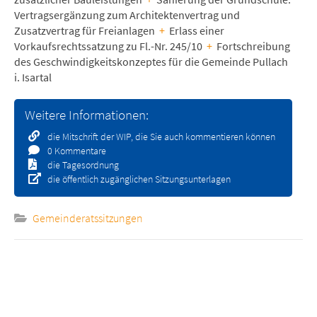
Vertragsergänzung zum Architektenvertrag und
Zusatzvertrag für Freianlagen
+
Erlass einer
Vorkaufsrechtssatzung zu Fl.-Nr. 245/10
+
Fortschreibung
des Geschwindigkeitskonzeptes für die Gemeinde Pullach
i. Isartal
Weitere Informationen:
die Mitschrift der WIP, die Sie auch kommentieren können
0 Kommentare
die Tagesordnung
die öffentlich zugänglichen Sitzungsunterlagen
Gemeinderatssitzungen