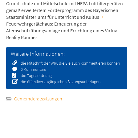
Grundschule und Mittelschule mit HEPA Luftfiltergeräten
gemäß erweitertem Förderprogramm des Bayerischen
Staatsministeriums für Unterricht und Kultus
+
Feuerwehrgerätehaus: Erneuerung der
Atemschutzübungsanlage und Errichtung eines Virtual-
Reality Raumes
Weitere Informationen:
die Mitschrift der WIP, die Sie auch kommentieren können
0 Kommentare
die Tagesordnung
die öffentlich zugänglichen Sitzungsunterlagen
Gemeinderatssitzungen