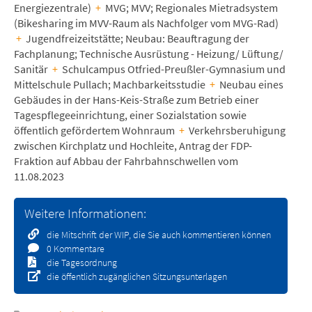
Energiezentrale)
+
MVG; MVV; Regionales Mietradsystem
(Bikesharing im MVV-Raum als Nachfolger vom MVG-Rad)
+
Jugendfreizeitstätte; Neubau: Beauftragung der
Fachplanung; Technische Ausrüstung - Heizung/ Lüftung/
Sanitär
+
Schulcampus Otfried-Preußler-Gymnasium und
Mittelschule Pullach; Machbarkeitsstudie
+
Neubau eines
Gebäudes in der Hans-Keis-Straße zum Betrieb einer
Tagespflegeeinrichtung, einer Sozialstation sowie
öffentlich gefördertem Wohnraum
+
Verkehrsberuhigung
zwischen Kirchplatz und Hochleite, Antrag der FDP-
Fraktion auf Abbau der Fahrbahnschwellen vom
11.08.2023
Weitere Informationen:
die Mitschrift der WIP, die Sie auch kommentieren können
0 Kommentare
die Tagesordnung
die öffentlich zugänglichen Sitzungsunterlagen