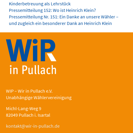
Kinderbetreuung als Lehrstück
Pressemitteilung 152: Wo ist Heinrich Klein?
Pressemitteilung Nr. 151: Ein Danke an unsere Wähler –
und zugleich ein besonderer Dank an Heinrich Klein
WIP – Wir in Pullach e.V.
Unabhängige Wählervereinigung
Michl-Lang-Weg 9
82049 Pullach i. Isartal
kontakt@wir-in-pullach.de