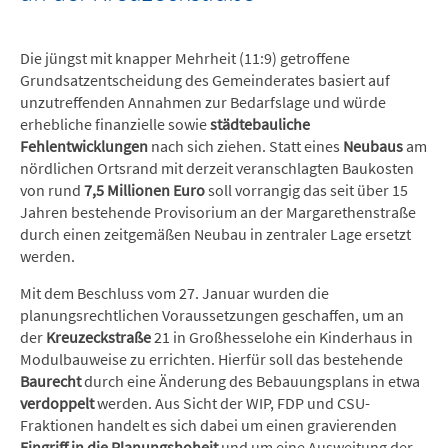
Die jüngst mit knapper Mehrheit (11:9) getroffene
Grundsatzentscheidung des Gemeinderates basiert auf
unzutreffenden Annahmen zur Bedarfslage und würde
erhebliche finanzielle sowie
städtebauliche
Fehlentwicklungen
nach sich ziehen. Statt eines
Neubaus
am
nördlichen Ortsrand mit derzeit veranschlagten Baukosten
von rund
7,5 Millionen Euro
soll vorrangig das seit über 15
Jahren bestehende Provisorium an der Margarethenstraße
durch einen zeitgemäßen Neubau in zentraler Lage ersetzt
werden.
Mit dem Beschluss vom 27. Januar wurden die
planungsrechtlichen Voraussetzungen geschaffen, um an
der
Kreuzeckstraße
21 in Großhesselohe ein Kinderhaus in
Modulbauweise zu errichten. Hierfür soll das bestehende
Baurecht
durch eine Änderung des Bebauungsplans in etwa
verdoppelt
werden. Aus Sicht der WIP, FDP und CSU-
Fraktionen handelt es sich dabei um einen gravierenden
Eingriff in die Planungshoheit
und um eine Ausweitung der