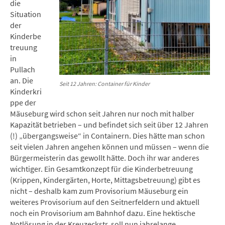
die
Situation
der
Kinderbe
treuung
in
Pullach
an. Die
Seit 12 Jahren: Container für Kinder
Kinderkri
ppe der
Mäuseburg wird schon seit Jahren nur noch mit halber
Kapazität betrieben – und befindet sich seit über 12 Jahren
(!) „übergangsweise“ in Containern. Dies hätte man schon
seit vielen Jahren angehen können und müssen – wenn die
Bürgermeisterin das gewollt hätte. Doch ihr war anderes
wichtiger. Ein Gesamtkonzept für die Kinderbetreuung
(Krippen, Kindergärten, Horte, Mittagsbetreuung) gibt es
nicht – deshalb kam zum Provisorium Mäuseburg ein
weiteres Provisorium auf den Seitnerfeldern und aktuell
noch ein Provisorium am Bahnhof dazu. Eine hektische
Notlösung in der Kreuzeckstr. soll nun jahrelange