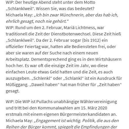
WIP: Der heutige Abend steht unter dem Motto
„Schlanklweil“. Wissen Sie, was das bedeutet?
Michaela May:
„Ich bin zwar Münchnerin, aber das hab ich,
ehrlich gesagt, noch nie gehört.“
WIP: Rund um den 2. Februar, Mariä Lichtmess, war
traditionell die Zeit der Dienstbotenwechsel. Diese Zeit hieß
„Schlanklweil“. Da der 2. Februar sogar (bis 1912) ein
offizieller Feiertag war, hatten alle Bediensteten frei, oder
aber sie waren auf der Suche nach einem neuen
Arbeitsplatz. Dementsprechend ging es in den Wirtshäusern
hoch her. Es war oft die einzige Zeit im Jahr, wo diese
einfachen Leute etwas Geld hatten und die Zeit, es auch
auszugeben. „Schlenkl“ oder „Schlankl“ ist ein Ausdruck für
Müßiggang. „Daweil haben“ hat man früher für „Zeit haben“
gesagt.
WIP: Die WIP ist Pullachs unabhängige Wählervereinigung
und tritt bei den Kommunalwahlen am 15. März 2020
erstmals mit einem eigenen Bürgermeisterkandidaten an.
Michaela May:
„Engagement ist wichtig. Politik, die aus den
Reihen der Bürger kommt, spiegelt die Empfindungen der