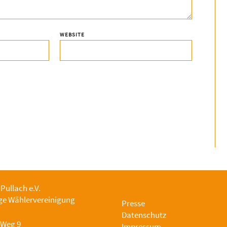
WEBSITE
 Pullach e.V.
e Wählervereinigung
Presse
Datenschutz
-Weg 9
Impressum