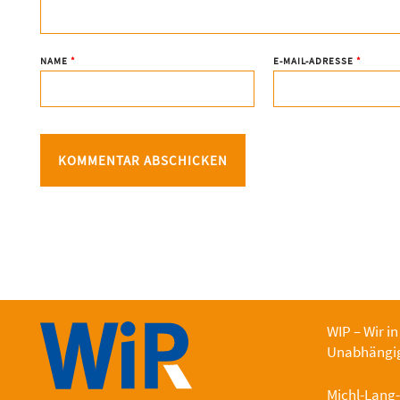
NAME
*
E-MAIL-ADRESSE
*
WIP – Wir in
Unabhängig
Michl-Lang