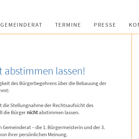
GEMEINDERAT
TERMINE
PRESSE
KO
ht abstimmen lassen!
igkeit des Bürgerbegehrens über die Bebauung der
immt:
t die Stellungnahme der Rechtsaufsicht des
l die Bürger
nicht
abstimmen lassen.
m Gemeinderat – die 1. Bürgermeisterin und der 3.
 von ihrer persönlichen Meinung.