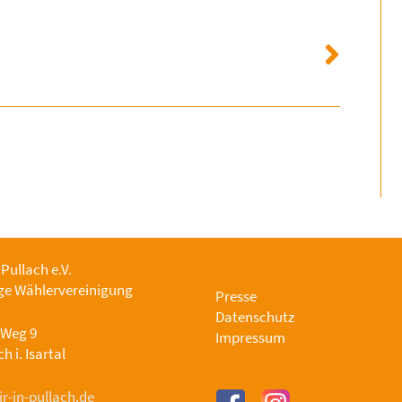
 Pullach e.V.
e Wählervereinigung
Presse
Datenschutz
-Weg 9
Impressum
h i. Isartal
r-in-pullach.de