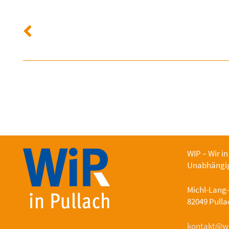
WIP – Wir in
Unabhängig
Michl-Lang
82049 Pullac
kontakt@wi