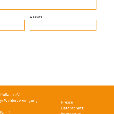
WEBSITE
 Pullach e.V.
e Wählervereinigung
Presse
Datenschutz
-Weg 9
Impressum