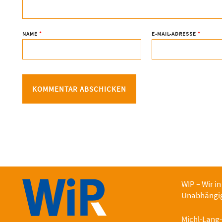
NAME
*
E-MAIL-ADRESSE
*
WIP – Wir in
Unabhängig
Michl-Lang