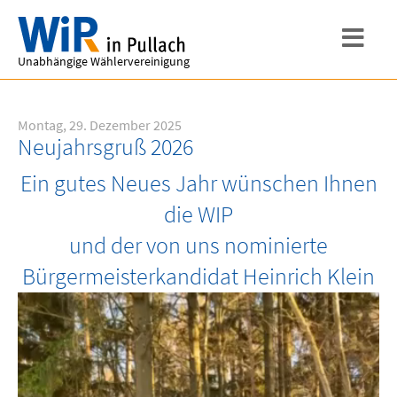
Unabhängige Wählervereinigung
Montag, 29. Dezember 2025
Neujahrsgruß 2026
Ein gutes Neues Jahr wünschen Ihnen
die WIP
und der von uns nominierte
Bürgermeisterkandidat Heinrich Klein