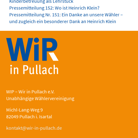
Kinderbetreuung als Lehrstück
Pressemitteilung 152: Wo ist Heinrich Klein?
Pressemitteilung Nr. 151: Ein Danke an unsere Wähler –
und zugleich ein besonderer Dank an Heinrich Klein
WIP – Wir in Pullach e.V.
Unabhängige Wählervereinigung
Michl-Lang-Weg 9
82049 Pullach i. Isartal
kontakt@wir-in-pullach.de